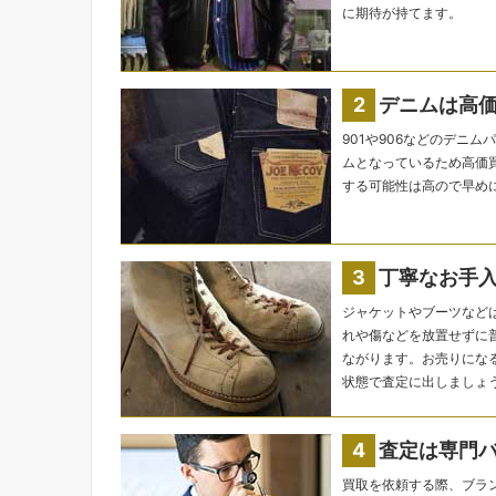
に期待が持てます。
デニムは高
901や906などのデニ
ムとなっているため高価
する可能性は高ので早め
丁寧なお手
ジャケットやブーツなど
れや傷などを放置せずに
ながります。お売りにな
状態で査定に出しましょ
査定は専門
買取を依頼する際、ブラ