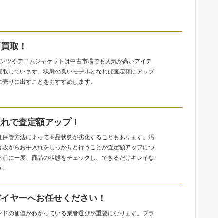
価買取！
ムパンツやデニムジャケットは中古市場でも人気が高いアイテ
買取しています。状態の良いモデルとなれば査定額はアップ
に売りに出すことをおすすめします。
入れで査定額アップ！
は保管方法によって商品状態が劣化することもあります。汚
普段からお手入れをしっかりと行うことが査定額アップにつ
る前に一度、商品の状態をチェックし、できるだけキレイな
う。
バイヤーへお任せください！
ンドの価値がわかっている業者選びが重要になります。ブラ