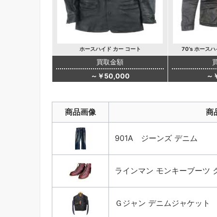
ホースハイド カー コート
70’s ホース
買取金額
～￥50,000
～￥
商品画像
商
901A ジーンズ デニム
ラインマン モンキーブーツ 
Ｇジャン デニムジャケット