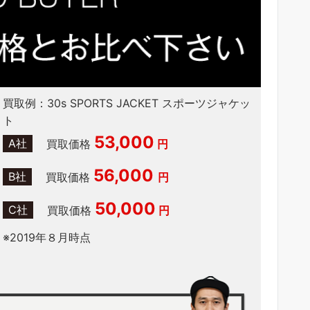
買取例：30s SPORTS JACKET スポーツジャケッ
ト
53,000
A社
買取価格
円
56,000
B社
買取価格
円
50,000
C社
買取価格
円
※2019年８月時点