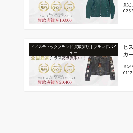
査定
0253
ヒス
ドメスティックブランド 買取実績｜ブランドバイ
ヤー
カー
査定
0112