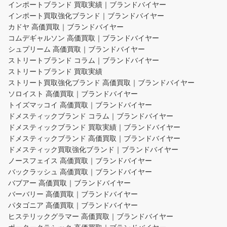
インポートブランド 買取実績｜ブランドバイヤー
インポート買取強化ブランド｜ブランドバイヤー
カドヤ 高価買取｜ブランドバイヤー
コムデギャルソン 高価買取｜ブランドバイヤー
シュプリーム 高価買取｜ブランドバイヤー
ストリートブランド コラム｜ブランドバイヤー
ストリートブランド 買取実績
ストリート買取強化ブランド 高価買取｜ブランドバイヤー
ソロイスト 高価買取｜ブランドバイヤー
トイズマッコイ 高価買取｜ブランドバイヤー
ドメスティックブランド コラム｜ブランドバイヤー
ドメスティックブランド 買取実績｜ブランドバイヤー
ドメスティックブランド 高価買取｜ブランドバイヤー
ドメスティック買取強化ブランド｜ブランドバイヤー
ノースフェイス 高価買取｜ブランドバイヤー
バックラッシュ 高価買取｜ブランドバイヤー
バブアー 高価買取｜ブランドバイヤー
バーバリー 高価買取｜ブランドバイヤー
パタゴニア 高価買取｜ブランドバイヤー
ヒステリックグラマー 高価買取｜ブランドバイヤー