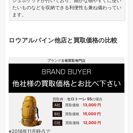
シュポケットが付いており、細かな物やすぐに使い
たいものなどを収納できる利便性も兼ね備わってい
ます。
ロウアルパイン他店と買取価格の比較
セロトーレ 55
買取例：
の場合
13,000
A社
買取価格
円
15,000
B社
買取価格
円
12,000
C社
買取価格
円
※2018年11月時点で