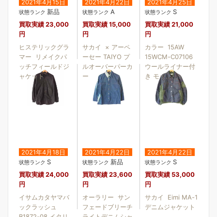
2021年4月15日
2021年4月22日
2021年4月25日
新品
A
S
状態ランク
状態ランク
状態ランク
買取実績
23,000
買取実績
15,000
買取実績
21,000
円
円
円
ヒステリックグラ
サカイ × アーペ
カラー 15AW
マー リメイクパ
ーセー TAIYO プ
15WCM-C07106
ッチフィールドジ
ルオーバーパーカ
ウールライナー付
ャケット
ー
き モッ....
2021年4月18日
2021年4月22日
2021年4月22日
S
新品
S
状態ランク
状態ランク
状態ランク
買取実績
24,000
買取実績
23,600
買取実績
53,000
円
円
円
イサムカタヤマバ
オーラリー サン
サカイ Eimi MA-1
ックラッシュ
フェードブリーチ
デニムジャケット
B1872-08 イタリ
ライトデニムシャ