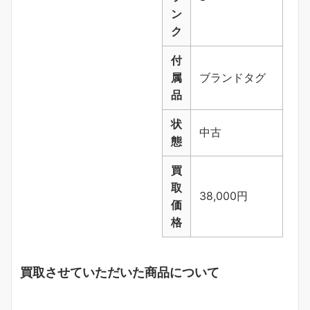
ン
ク
付
属
ブランドタグ
品
状
中古
態
買
取
38,000円
価
格
買取させていただいた商品について