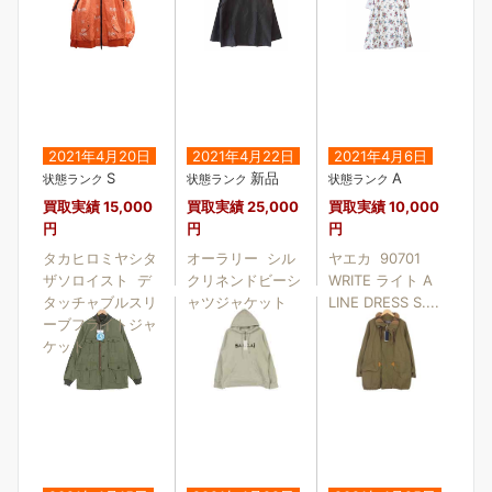
2021年4月20日
2021年4月22日
2021年4月6日
S
新品
A
状態ランク
状態ランク
状態ランク
買取実績
15,000
買取実績
25,000
買取実績
10,000
円
円
円
タカヒロミヤシタ
オーラリー シル
ヤエカ 90701
ザソロイスト デ
クリネンドビーシ
WRITE ライト A
タッチャブルスリ
ャツジャケット
LINE DRESS S....
ーブフライトジャ
ケット