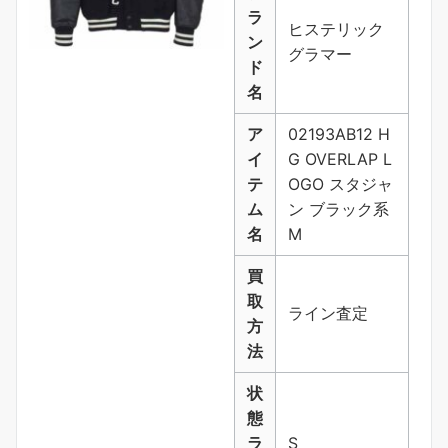
ラ
ヒステリック
ン
グラマー
ド
名
ア
02193AB12 H
イ
G OVERLAP L
テ
OGO スタジャ
ム
ン ブラック系
名
M
買
取
ライン査定
方
法
状
態
ラ
S