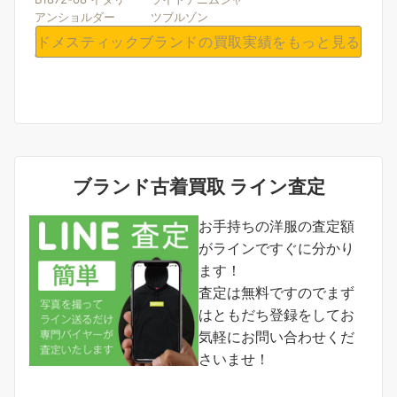
アンショルダー
ツブルゾン
0.6mm 製品染
ドメスティックブランドの買取実績をもっと見る
め....
ブランド古着買取 ライン査定
お手持ちの洋服の査定額
がラインですぐに分かり
ます！
査定は無料ですのでまず
はともだち登録をしてお
気軽にお問い合わせくだ
さいませ！