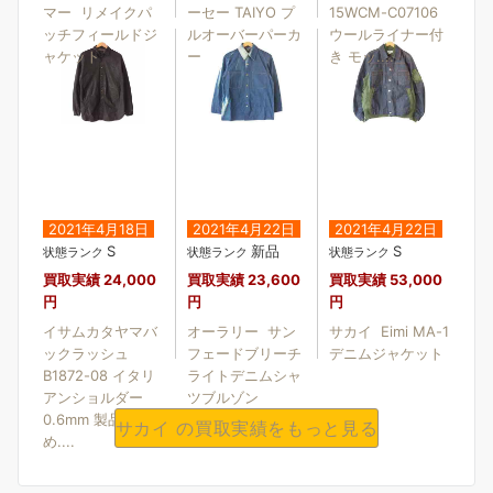
マー リメイクパ
ーセー TAIYO プ
15WCM-C07106
ッチフィールドジ
ルオーバーパーカ
ウールライナー付
ャケット
ー
き モッ....
2021年4月18日
2021年4月22日
2021年4月22日
S
新品
S
状態ランク
状態ランク
状態ランク
買取実績
24,000
買取実績
23,600
買取実績
53,000
円
円
円
イサムカタヤマバ
オーラリー サン
サカイ Eimi MA-1
ックラッシュ
フェードブリーチ
デニムジャケット
B1872-08 イタリ
ライトデニムシャ
アンショルダー
ツブルゾン
0.6mm 製品染
サカイ の買取実績をもっと見る
め....