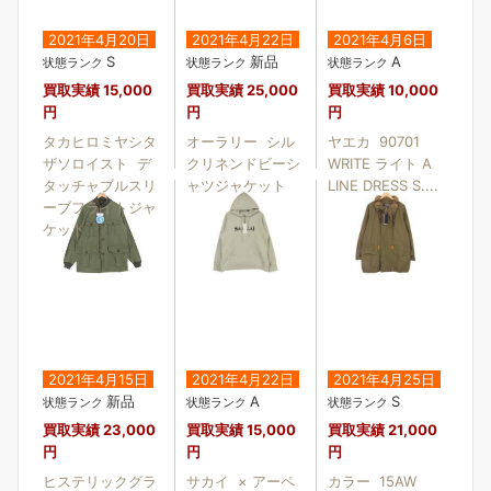
2021年4月20日
2021年4月22日
2021年4月6日
S
新品
A
状態ランク
状態ランク
状態ランク
買取実績
15,000
買取実績
25,000
買取実績
10,000
円
円
円
タカヒロミヤシタ
オーラリー シル
ヤエカ 90701
ザソロイスト デ
クリネンドビーシ
WRITE ライト A
タッチャブルスリ
ャツジャケット
LINE DRESS S....
ーブフライトジャ
ケット
2021年4月15日
2021年4月22日
2021年4月25日
新品
A
S
状態ランク
状態ランク
状態ランク
買取実績
23,000
買取実績
15,000
買取実績
21,000
円
円
円
ヒステリックグラ
サカイ × アーペ
カラー 15AW