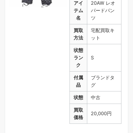
アイ
20AW レオ
テム
パードパン
名
ツ
買取
宅配買取キ
方法
ット
状態
ラン
S
ク
付属
ブランドタ
品
グ
状態
中古
買取
20,000円
価格