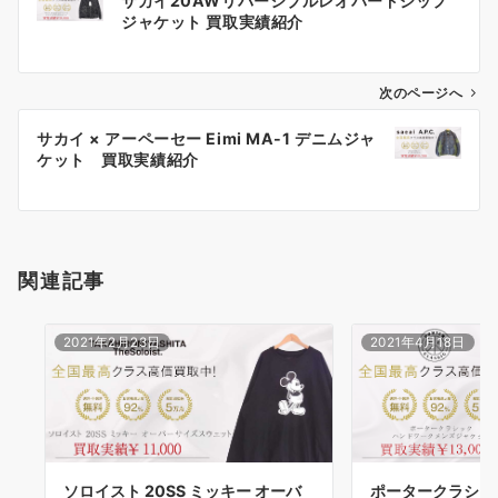
サカイ20AWリバーシブルレオパードジップ
稿
ジャケット 買取実績紹介
ナ
ビ
ゲ
次のページへ
ー
サカイ × アーペーセー Eimi MA-1 デニムジャ
シ
ケット 買取実績紹介
ョ
ン
関連記事
2021年2月23日
2021年4月18日
ソロイスト 20SS ミッキー オーバ
ポータークラシッ