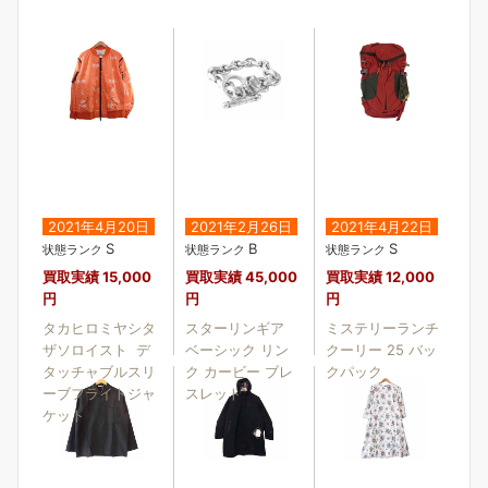
2021年4月20日
2021年2月26日
2021年4月22日
S
B
S
状態ランク
状態ランク
状態ランク
買取実績
15,000
買取実績
45,000
買取実績
12,000
円
円
円
タカヒロミヤシタ
スターリンギア
ミステリーランチ
ザソロイスト デ
ベーシック リン
クーリー 25 バッ
タッチャブルスリ
ク カービー ブレ
クパック
ーブフライトジャ
スレット
ケット