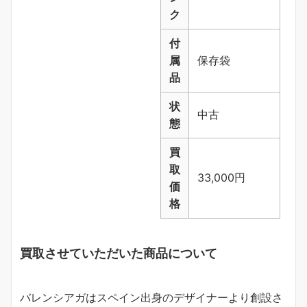
ク
付
属
保存袋
品
状
中古
態
買
取
33,000円
価
格
買取させていただいた商品について
バレンシアガはスペイン出身のデザイナーより創設さ