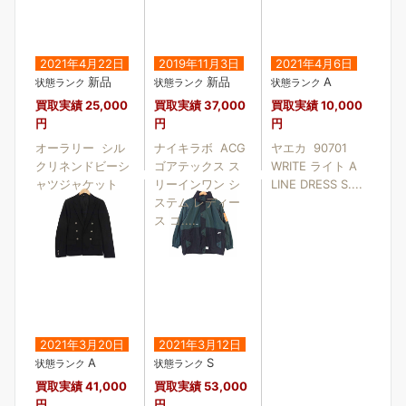
2021年4月22日
2019年11月3日
2021年4月6日
新品
新品
A
状態ランク
状態ランク
状態ランク
買取実績
25,000
買取実績
37,000
買取実績
10,000
円
円
円
オーラリー シル
ナイキラボ ACG
ヤエカ 90701
クリネンドビーシ
ゴアテックス ス
WRITE ライト A
ャツジャケット
リーインワン シ
LINE DRESS S....
ステム レディー
ス コ....
2021年3月20日
2021年3月12日
A
S
状態ランク
状態ランク
買取実績
41,000
買取実績
53,000
円
円