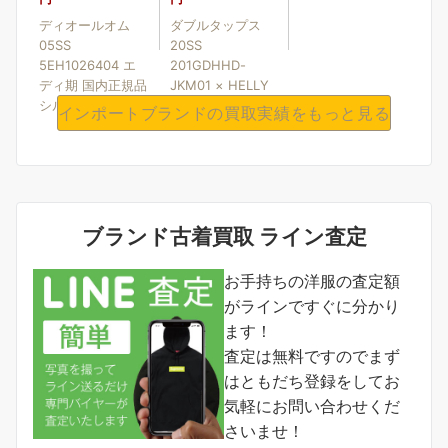
ディオールオム
ダブルタップス
05SS
20SS
5EH1026404 エ
201GDHHD-
ディ期 国内正規品
JKM01 × HELLY
シルク....
HA....
インポートブランドの買取実績をもっと見る
ブランド古着買取 ライン査定
お手持ちの洋服の査定額
がラインですぐに分かり
ます！
査定は無料ですのでまず
はともだち登録をしてお
気軽にお問い合わせくだ
さいませ！