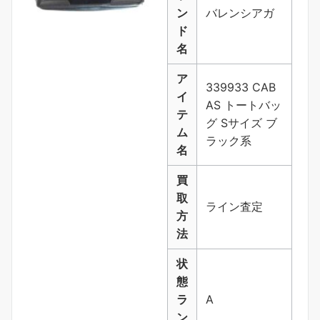
ン
バレンシアガ
ド
名
ア
339933 CAB
イ
AS トートバッ
テ
グ Sサイズ ブ
ム
ラック系
名
買
取
ライン査定
方
法
状
態
ラ
A
ン