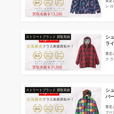
査定
ン ロ
シュ
ストリートブランド 買取実績
ライ
査定
ク ラ
シュ
ストリートブランド 買取実績
バー
査定
フーデ