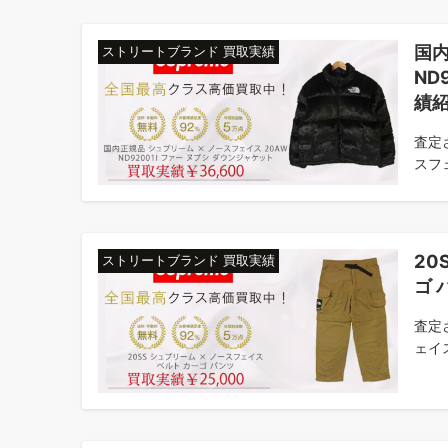
国内
ストリートブランド 買取実績
ND
績
査定
スフェ
20
ストリートブランド 買取実績
ゴ 
査定
ェイス