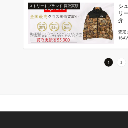
シュ
ストリートブランド 買取実績
リー
介
査定
16AW
投
1
2
稿
の
ペ
ー
ジ
送
り