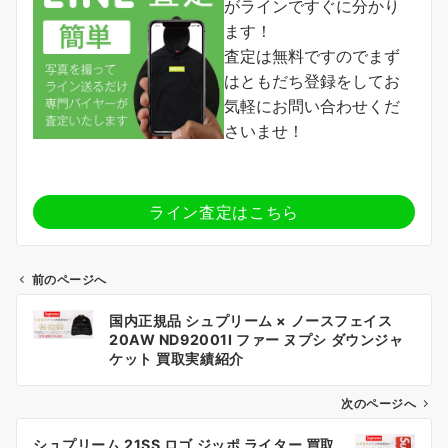
がラインですぐに分かり
ます！
査定は無料ですのでまず
はともだち登録をしてお
気軽にお問い合わせくだ
さいませ！
ライン査定はこちら
前のページへ
投
国内正規品 シュプリーム × ノースフェイス
稿
20AW ND92001I ファー ヌプシ ダウンジャ
ナ
ケット 買取実績紹介
ビ
ゲ
次のページへ
ー
シュプリーム 21SS ロゴ ジッポ ライター 買取