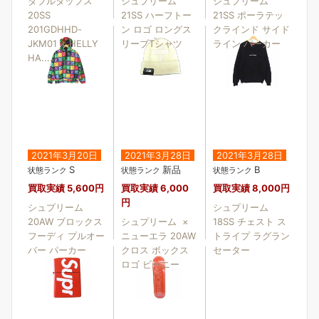
ダブルタップス
シュプリーム
シュプリーム
20SS
21SS ハーフトー
21SS ポーラテッ
201GDHHD-
ン ロゴ ロングス
クラインド サイド
JKM01 × HELLY
リーブTシャツ
ライン パーカー
HA....
2021年3月20日
2021年3月28日
2021年3月28日
S
新品
B
状態ランク
状態ランク
状態ランク
買取実績
5,600円
買取実績
6,000
買取実績
8,000円
円
シュプリーム
シュプリーム
20AW ブロックス
シュプリーム ×
18SS チェスト ス
フーディ プルオー
ニューエラ 20AW
トライプ ラグラン
バー パーカー
クロス ボックス
セーター
ロゴ ビーニー