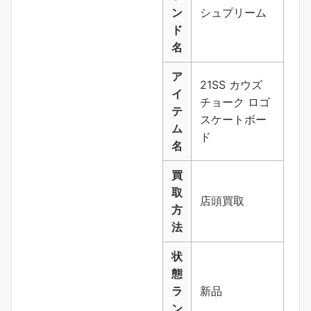
ン
シュプリーム
ド
名
ア
21SS カウズ
イ
チョーク ロゴ
テ
スケートボー
ム
ド
名
買
取
店頭買取
方
法
状
態
ラ
新品
ン