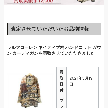
査定させていただいたお品物情報
ラルフローレン
ネイティブ柄 ハンドニット ガウ
ン カーディガン
を買取させていただきました
買
取
2021年3月19
日
日
付
ブ
ラ