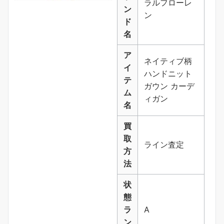
ラルフローレ
ン
ン
ド
名
ア
ネイティブ柄
イ
ハンドニット
テ
ガウン カーデ
ム
ィガン
名
買
取
ライン査定
方
法
状
態
ラ
A
ン