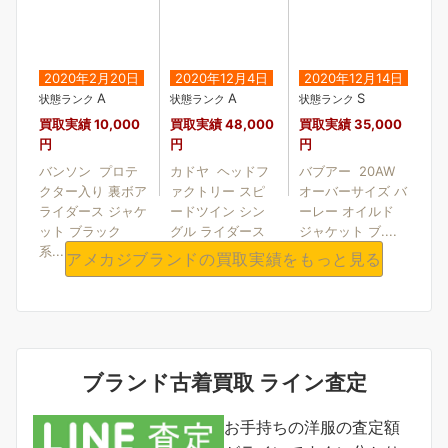
2020年2月20日
2020年12月4日
2020年12月14日
A
A
S
状態ランク
状態ランク
状態ランク
買取実績
10,000
買取実績
48,000
買取実績
35,000
円
円
円
バンソン プロテ
カドヤ ヘッドフ
バブアー 20AW
クター入り 裏ボア
ァクトリー スピ
オーバーサイズ バ
ライダース ジャケ
ードツイン シン
ーレー オイルド
ット ブラック
グル ライダース
ジャケット ブ....
系....
ジ....
アメカジブランドの買取実績をもっと見る
ブランド古着買取 ライン査定
お手持ちの洋服の査定額