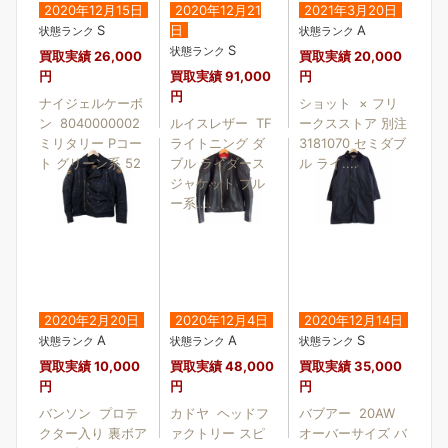
2020年12月15日
2020年12月21
2021年3月20日
S
日
A
状態ランク
状態ランク
S
状態ランク
買取実績
26,000
買取実績
20,000
円
買取実績
91,000
円
円
ナイジェルケーボ
ショット × フリ
ン 8040000002
ルイスレザー TF
ークスストア 別注
ミリタリー Pコー
ライトニング ダ
3181070 セミダブ
ト グリーン系 52
ブル ライダース
ル ライ....
ジャケット ブル
ー系....
2020年2月20日
2020年12月4日
2020年12月14日
A
A
S
状態ランク
状態ランク
状態ランク
買取実績
10,000
買取実績
48,000
買取実績
35,000
円
円
円
バンソン プロテ
カドヤ ヘッドフ
バブアー 20AW
クター入り 裏ボア
ァクトリー スピ
オーバーサイズ バ