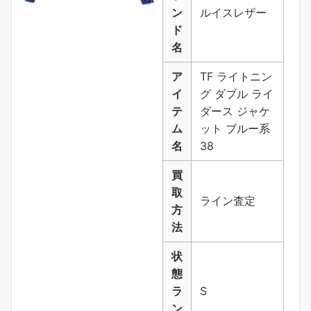
ン
ルイスレザー
ド
名
ア
TF ライトニン
イ
グ ダブル ライ
テ
ダース ジャケ
ム
ット ブルー系
名
38
買
取
ライン査定
方
法
状
態
ラ
S
ン