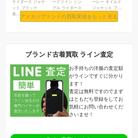
ライダース ジャケ
ードツイン シン
ーレー オイルド
ット ブラック
グル ライダース
ジャケット ブ....
系....
ジ....
アメカジブランドの買取実績をもっと見る
ブランド古着買取 ライン査定
お手持ちの洋服の査定額
がラインですぐに分かり
ます！
査定は無料ですのでまず
はともだち登録をしてお
気軽にお問い合わせくだ
さいませ！