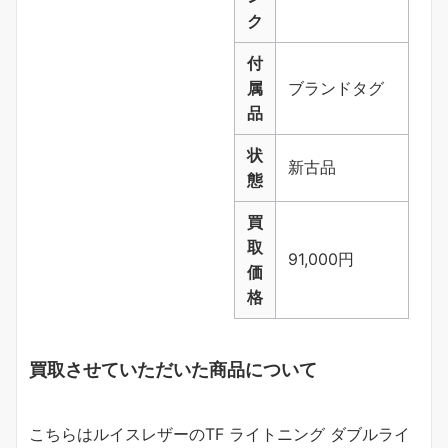
ク
付
属
ブランドタグ
品
状
新古品
態
買
取
91,000円
価
格
買取させていただいた商品について
こちらはルイスレザーのTF ライトニング ダブルライ