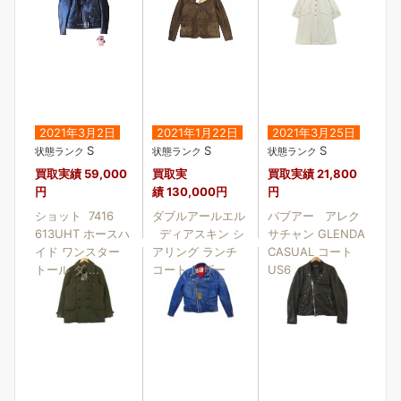
2021年3月2日
2021年1月22日
2021年3月25日
S
S
S
状態ランク
状態ランク
状態ランク
買取実績
59,000
買取実
買取実績
21,800
円
績
130,000円
円
ショット 7416
ダブルアールエル
バブアー アレク
613UHT ホースハ
ディアスキン シ
サチャン GLENDA
イド ワンスター
アリング ランチ
CASUAL コート
トール ダ....
コート レザー
US6