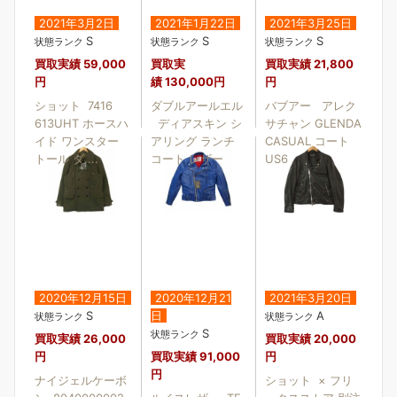
2021年3月2日
2021年1月22日
2021年3月25日
S
S
S
状態ランク
状態ランク
状態ランク
買取実績
59,000
買取実
買取実績
21,800
円
績
130,000円
円
ショット 7416
ダブルアールエル
バブアー アレク
613UHT ホースハ
ディアスキン シ
サチャン GLENDA
イド ワンスター
アリング ランチ
CASUAL コート
トール ダ....
コート レザー
US6
2020年12月15日
2020年12月21
2021年3月20日
S
日
A
状態ランク
状態ランク
S
状態ランク
買取実績
26,000
買取実績
20,000
円
買取実績
91,000
円
円
ナイジェルケーボ
ショット × フリ