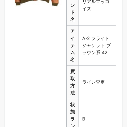
リアルマッコ
ン
イズ
ド
名
ア
イ
A-2 フライト
テ
ジャケット ブ
ム
ラウン系 42
名
買
取
ライン査定
方
法
状
態
ラ
B
ン