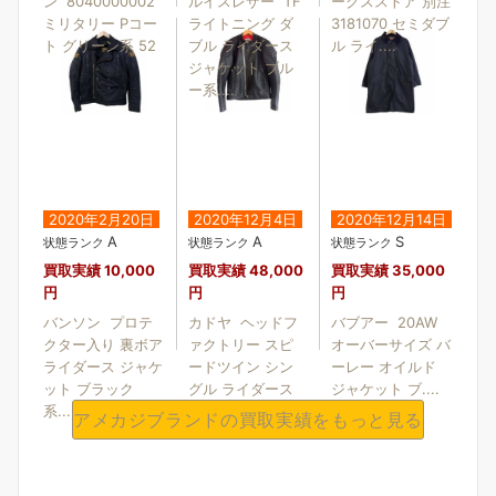
ン 8040000002
ルイスレザー TF
ークスストア 別注
ミリタリー Pコー
ライトニング ダ
3181070 セミダブ
ト グリーン系 52
ブル ライダース
ル ライ....
ジャケット ブル
ー系....
2020年2月20日
2020年12月4日
2020年12月14日
A
A
S
状態ランク
状態ランク
状態ランク
買取実績
10,000
買取実績
48,000
買取実績
35,000
円
円
円
バンソン プロテ
カドヤ ヘッドフ
バブアー 20AW
クター入り 裏ボア
ァクトリー スピ
オーバーサイズ バ
ライダース ジャケ
ードツイン シン
ーレー オイルド
ット ブラック
グル ライダース
ジャケット ブ....
系....
ジ....
アメカジブランドの買取実績をもっと見る