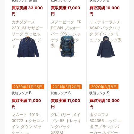
状態ランク
状態ランク
状態ランク
買取実績
33,600
買取実績
17,000
買取実績
10,000
円
円
円
カナダグース
スノーピーク FR
ミステリーランチ
2301JM サザビー
DOWN プルオー
ASAP バックパッ
リーグ ラッセル
バー ダウン ジャ
ク デイパック リ
パーカ ダウン ジ
ケット ブラック
ュック ブラック系
ャ....
系....
2020年11月25日
2021年3月20日
2020年3月8日
B
S
S
状態ランク
状態ランク
状態ランク
買取実績
11,000
買取実績
11,000
買取実績
10,000
円
円
円
マムート 1013-
グレゴリー メイ
ホグロフス
00722 エクセロン
ブン 55 トレッキ
604366 エッジ エ
イン ダウン ジャ
ングパック
ボ アノラック パ
ケット ....
XS/SM
ーカー ネイビー