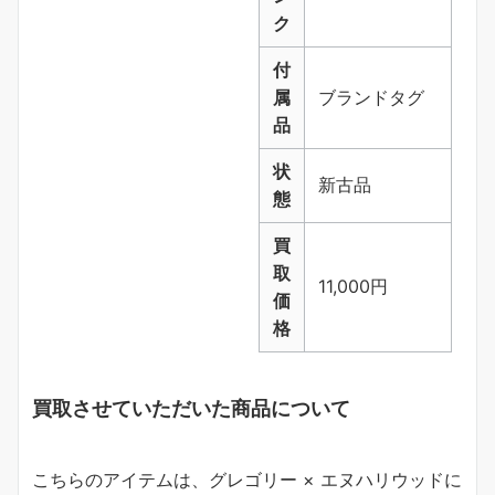
ク
付
属
ブランドタグ
品
状
新古品
態
買
取
11,000円
価
格
買取させていただいた商品について
こちらのアイテムは、グレゴリー × エヌハリウッドに