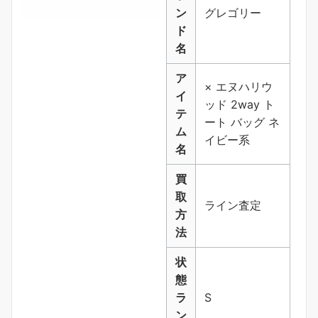
ン
グレゴリー
ド
名
ア
× エヌハリウ
イ
ッド 2way ト
テ
ート バッグ ネ
ム
イビー系
名
買
取
ライン査定
方
法
状
態
ラ
S
ン