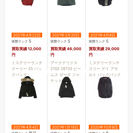
2021年4月22日
2021年3月20日
2021年4月8日
S
S
S
状態ランク
状態ランク
状態ランク
買取実績
12,000
買取実績
46,000
買取実績
29,000
円
円
円
ミステリーランチ
アークテリクス
ミステリーランチ
クーリー 25 バッ
21SS 28733 ビー
スリー デイ アサ
クパック
ムス ゼータ ジャ
ルト バックパック
ケット
2021年4月4日
2021年1月19日
2020年10月9日
新品
S
B