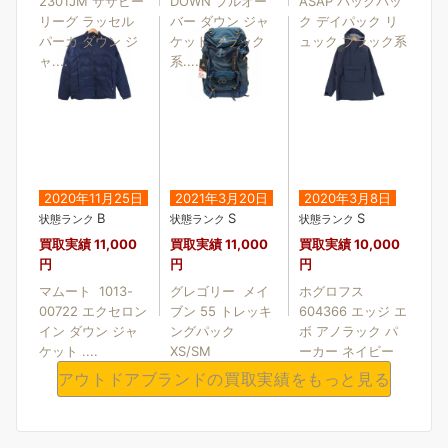
2301JM サザビー
DOWN プルオー
ASAP バックパッ
リーグ ラッセル
バー ダウン ジャ
ク デイパック リ
パーカ ダウン ジ
ケット ブラック
ュック ブラック系
ャ....
系....
2020年11月25日
2021年3月20日
2020年3月8日
B
S
S
状態ランク
状態ランク
状態ランク
買取実績
11,000
買取実績
11,000
買取実績
10,000
円
円
円
マムート 1013-
グレゴリー メイ
ホグロフス
00722 エクセロン
ブン 55 トレッキ
604366 エッジ エ
イン ダウン ジャ
ングパック
ボ アノラック パ
ケット ....
XS/SM
ーカー ネイビー
系....
アウトドアブランドの買取実績をもっと見る