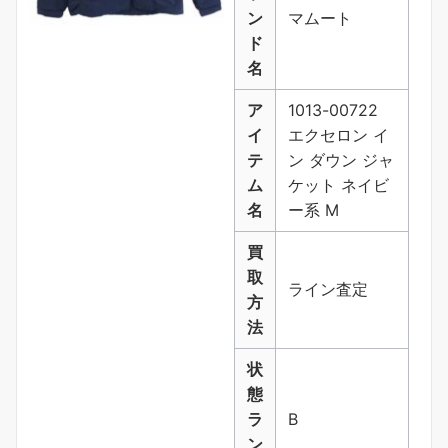
ン
マムート
ド
名
ア
1013-00722
イ
エクセロン イ
テ
ン ダウン ジャ
ム
ケット ネイビ
名
ー系 M
買
取
ライン査定
方
法
状
態
ラ
B
ン