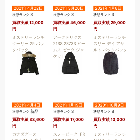
2021年4月22日
2021年3月20日
2021年4月8日
S
S
S
状態ランク
状態ランク
状態ランク
買取実績
12,000
買取実績
46,000
買取実績
29,000
円
円
円
ミステリーランチ
アークテリクス
ミステリーランチ
クーリー 25 バッ
21SS 28733 ビー
スリー デイ アサ
クパック
ムス ゼータ ジャ
ルト バックパック
ケット
2021年4月4日
2021年1月19日
2020年10月9日
新品
S
B
状態ランク
状態ランク
状態ランク
買取実績
33,600
買取実績
17,000
買取実績
10,000
円
円
円
カナダグース
スノーピーク FR
ミステリーランチ