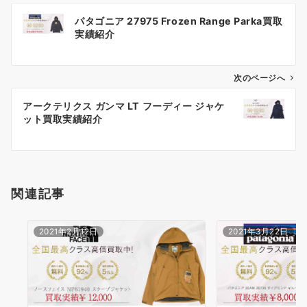
投
パタゴニア 27975 Frozen Range Parka買取
稿
実績紹介
ナ
ビ
ゲ
次のページへ
ー
アークテリクス ガンマ LT フーディー ジャケ
シ
ット買取実績紹介
ョ
ン
関連記事
2021年2月12日
2021年3月22日