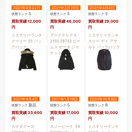
2021年4月22日
2021年3月20日
2021年4月8日
S
S
S
状態ランク
状態ランク
状態ランク
買取実績
12,000
買取実績
46,000
買取実績
29,000
円
円
円
ミステリーランチ
アークテリクス
ミステリーランチ
クーリー 25 バッ
21SS 28733 ビー
スリー デイ アサ
クパック
ムス ゼータ ジャ
ルト バックパック
ケット
2021年4月4日
2021年1月19日
2020年10月9日
新品
S
B
状態ランク
状態ランク
状態ランク
買取実績
33,600
買取実績
17,000
買取実績
10,000
円
円
円
カナダグース
スノーピーク FR
ミステリーランチ