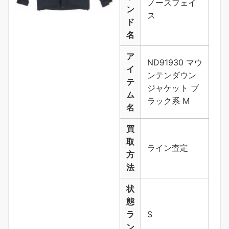
ノースフェイ
ン
ス
ド
名
ア
ND91930 マウ
イ
ンテンダウン
テ
ジャケット ブ
ム
ラック系 M
名
買
取
ライン査定
方
法
状
態
ラ
S
ン