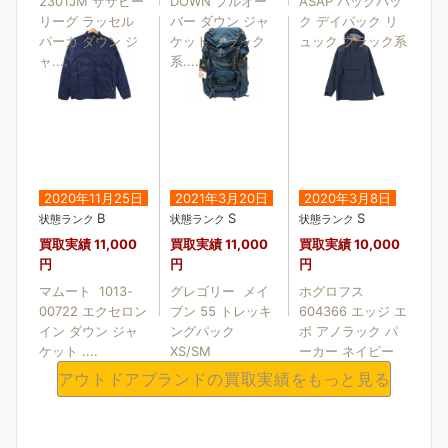
2301JM サザビー
DOWN プルオー
ASAP バックパッ
リーグ ラッセル
バー ダウン ジャ
ク デイパック リ
パーカ ダウン ジ
ケット ブラック
ュック ブラック系
ャ....
系....
2020年11月25日
2021年3月20日
2020年3月8日
B
S
S
状態ランク
状態ランク
状態ランク
買取実績
11,000
買取実績
11,000
買取実績
10,000
円
円
円
マムート 1013-
グレゴリー メイ
ホグロフス
00722 エクセロン
ブン 55 トレッキ
604366 エッジ エ
イン ダウン ジャ
ングパック
ボ アノラック パ
ケット ....
XS/SM
ーカー ネイビー
系....
アウトドアブランドの買取実績をもっと見る