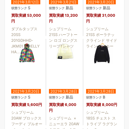
2021年3月12日
2021年3月21日
2021年3月20日
S
新品
新品
状態ランク
状態ランク
状態ランク
買取実績
53,000
買取実績
13,200
買取実績
31,000
円
円
円
ダブルタップス
シュプリーム
シュプリーム
20SS
21SS ハーフトー
21SS ポーラテッ
201GDHHD-
ン ロゴ ロングス
クラインド サイド
JKM01 × HELLY
リーブTシャツ
ライン パーカー
HA....
2021年3月20日
2021年3月28日
2021年3月28日
S
新品
B
状態ランク
状態ランク
状態ランク
買取実績
5,600円
買取実績
6,000
買取実績
8,000円
円
シュプリーム
シュプリーム
20AW ブロックス
シュプリーム ×
18SS チェスト ス
フーディ プルオー
ニューエラ 20AW
トライプ ラグラン