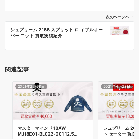
ナ
ビ
ゲ
次のページへ
ー
シュプリーム 21SS スプリット ロゴ プルオー
シ
バー ニット 買取実績紹介
ョ
ン
関連記事
2021年2月28日
2021年4月28日
マスターマインド 18AW
シュプリーム 20
MJ18E01-BL022-001 12.5…
ト セーター 買取