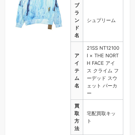
ブ
ラ
ン
シュプリーム
ド
名
21SS NT12100
ア
I × THE NORT
イ
H FACE アイ
テ
ス クライム フ
ム
ーデッド スウ
名
ェット パーカ
ー
買
取
宅配買取キッ
方
ト
法