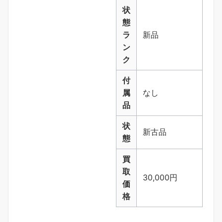
状
態
ラ
新品
ン
ク
付
属
なし
品
状
新古品
態
買
取
30,000円
価
格