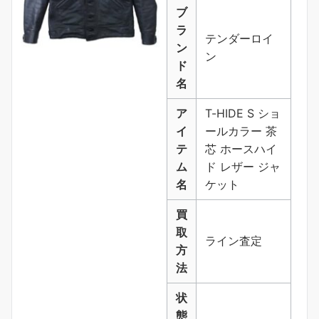
ブ
ラ
テンダーロイ
ン
ン
ド
名
ア
T-HIDE S ショ
イ
ールカラー 茶
テ
芯 ホースハイ
ム
ド レザー ジャ
名
ケット
買
取
ライン査定
方
法
状
態