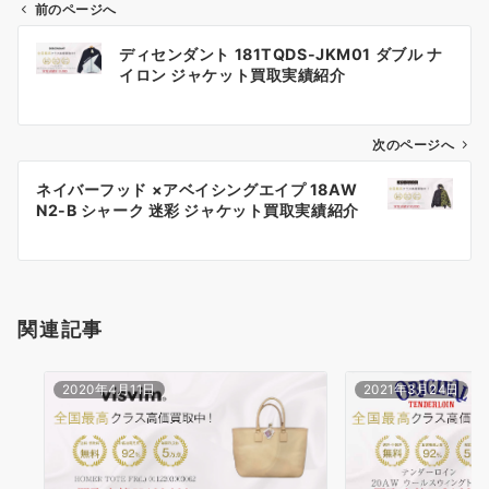
前のページへ
投
ディセンダント 181TQDS-JKM01 ダブル ナ
稿
イロン ジャケット買取実績紹介
ナ
ビ
ゲ
次のページへ
ー
ネイバーフッド ×アベイシングエイプ 18AW
シ
N2-B シャーク 迷彩 ジャケット買取実績紹介
ョ
ン
関連記事
2020年4月11日
2021年3月24日