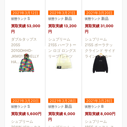
2021年3月12日
2021年3月21日
2021年3月20日
S
新品
新品
状態ランク
状態ランク
状態ランク
買取実績
53,000
買取実績
13,200
買取実績
31,000
円
円
円
ダブルタップス
シュプリーム
シュプリーム
20SS
21SS ハーフトー
21SS ポーラテッ
201GDHHD-
ン ロゴ ロングス
クラインド サイド
JKM01 × HELLY
リーブTシャツ
ライン パーカー
HA....
2021年3月20日
2021年3月28日
2021年3月28日
S
新品
B
状態ランク
状態ランク
状態ランク
買取実績
5,600円
買取実績
6,000
買取実績
8,000円
円
シュプリーム
シュプリーム
20AW ブロックス
シュプリーム ×
18SS チェスト ス