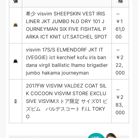
像
格
希少 visvim SHEEPSKIN VEST IRIS
～
LINER JKT JUMBO N.D DRY 101 J
￥1
OURNEYMAN SIX FIVE FISHTAIL P
61,0
ARKA ICT KNIT UT.SATCHEL SPOT
00
visvim 17S/S ELMENDORF JKT IT
～
(VEGGIE) ict kerchief kofu iris ban
￥2
dana virgil ballistic lhamo brigadier
22,
jumbo hakama journeyman
000
2017FW VISVIM VALDEZ COAT SIL
～
K COCOON VISVIM STORE EXCLU
￥2
SIVE VISVIMストア限定 サイズ01 ビ
83,
ズビム バルデスコート F.I.L TOKY
000
O