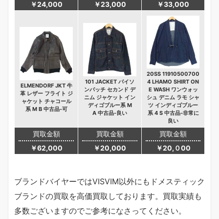
￥24,000
￥23,000
￥33,000
20SS 11910500700
101 JACKET パイソ
4 LHAMO SHIRT ON
ELMENDORF JKT 牛
ンパッチ セカンド デ
E WASH ワンウォッ
革 レザー フライト ジ
ニム ジャケット イン
シュ デニム ラモ シャ
ャケット チャコール
ディゴブルー系 M
ツ インディゴブルー
系 M B 中古品-可
A 中古品-良い
系 4 S 中古品-非常に
良い
買取金額
買取金額
買取金額
￥62,000
￥20,000
￥20,０00
ブランドバイヤーではVISVIM以外にもドメスティック
ブランドの買取を高価買取しております。買取実績も
多数ございますのでご参考になさってください。