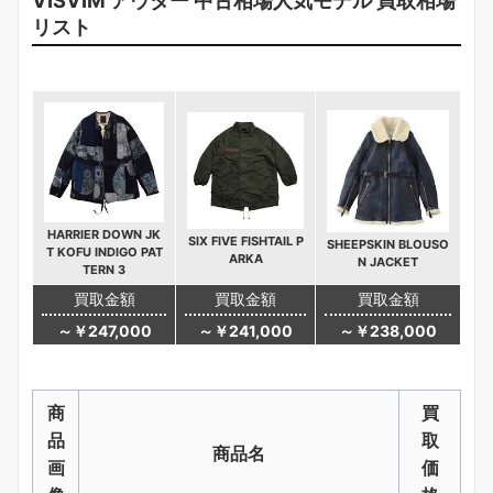
VISVIM アウター 中古相場人気モデル 買取相場
リスト
HARRIER DOWN JK
SIX FIVE FISHTAIL P
SHEEPSKIN BLOUSO
T KOFU INDIGO PAT
ARKA
N JACKET
TERN 3
買取金額
買取金額
買取金額
～￥247,000
～￥241,000
～￥238,000
商
買
品
取
商品名
画
価