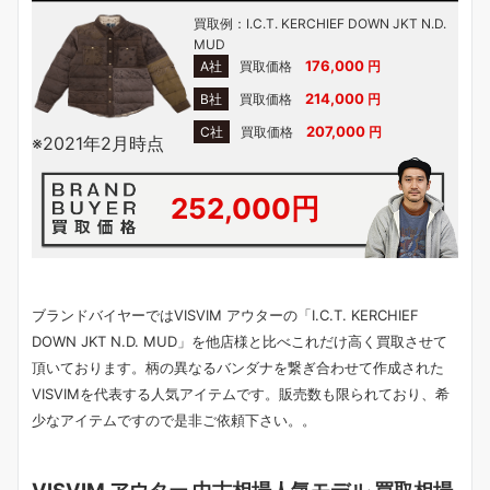
買取例：I.C.T. KERCHIEF DOWN JKT N.D.
MUD
176,000
A社
買取価格
円
214,000
B社
買取価格
円
207,000
C社
買取価格
円
※2021年2月時点
252,000円
ブランドバイヤーではVISVIM アウターの「I.C.T. KERCHIEF
DOWN JKT N.D. MUD」を他店様と比べこれだけ高く買取させて
頂いております。柄の異なるバンダナを繋ぎ合わせて作成された
VISVIMを代表する人気アイテムです。販売数も限られており、希
少なアイテムですので是非ご依頼下さい。。