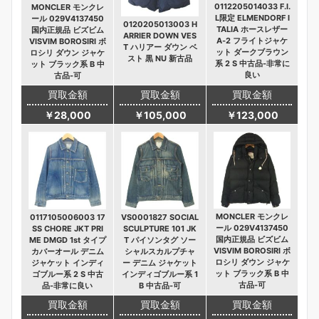
0112205014033 F.I.
MONCLER モンクレ
L限定 ELMENDORF I
ール 029V4137450
0120205013003 H
TALIA ホースレザー
国内正規品 ビズビム
ARRIER DOWN VES
A-2 フライトジャケ
VISVIM BOROSIRI ボ
T ハリアー ダウン ベ
ット ダークブラウン
ロシリ ダウン ジャケ
スト 黒 NU 新古品
系 2 S 中古品-非常に
ット ブラック系 B 中
良い
古品-可
買取金額
買取金額
買取金額
￥28,000
￥105,000
￥123,000
MONCLER モンクレ
0117105006003 17
VS0001827 SOCIAL
ール 029V4137450
SS CHORE JKT PRI
SCULPTURE 101 JK
国内正規品 ビズビム
ME DMGD 1st タイプ
T パイソンタグ ソー
VISVIM BOROSIRI ボ
カバーオール デニム
シャルスカルプチャ
ロシリ ダウン ジャケ
ジャケット インディ
ー デニム ジャケット
ット ブラック系 B 中
ゴブルー系 2 S 中古
インディゴブルー系 1
古品-可
品-非常に良い
B 中古品-可
買取金額
買取金額
買取金額