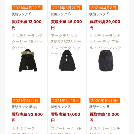
2021年4月22日
2021年3月20日
2021年4月8日
S
S
S
状態ランク
状態ランク
状態ランク
買取実績
12,000
買取実績
46,000
買取実績
29,000
円
円
円
ミステリーランチ
アークテリクス
ミステリーランチ
クーリー 25 バッ
21SS 28733 ビー
スリー デイ アサ
クパック
ムス ゼータ ジャ
ルト バックパック
ケット
2021年4月4日
2021年1月19日
2020年10月9日
新品
S
B
状態ランク
状態ランク
状態ランク
買取実績
33,600
買取実績
17,000
買取実績
10,000
円
円
円
カナダグース
スノーピーク FR
ミステリーランチ