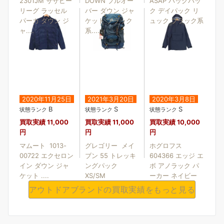
2301JM サザビー
DOWN プルオー
ASAP バックパッ
リーグ ラッセル
バー ダウン ジャ
ク デイパック リ
パーカ ダウン ジ
ケット ブラック
ュック ブラック系
ャ....
系....
2020年11月25日
2021年3月20日
2020年3月8日
B
S
S
状態ランク
状態ランク
状態ランク
買取実績
11,000
買取実績
11,000
買取実績
10,000
円
円
円
マムート 1013-
グレゴリー メイ
ホグロフス
00722 エクセロン
ブン 55 トレッキ
604366 エッジ エ
イン ダウン ジャ
ングパック
ボ アノラック パ
ケット ....
XS/SM
ーカー ネイビー
系....
アウトドアブランドの買取実績をもっと見る