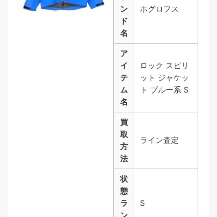
ン
ホグロフス
ド
名
ア
イ
ロック スピリ
テ
ット ジャケッ
ム
ト ブルー系 S
名
買
取
ライン査定
方
法
状
態
ラ
S
ン